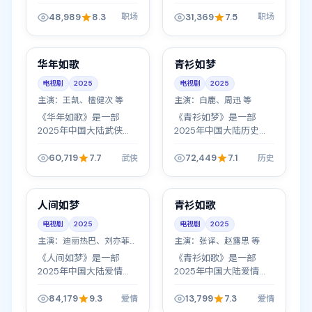
材电视剧，由张开宙执
材电视剧，由杜琪峰执
导，肖战、胡歌、赵露思
导，任嘉伦、吴磊、白敬
48,989
8.3
31,369
7.5
职场
职场
等主演。宫廷内外暗流涌
亭等主演。宫廷内外暗流
44:53
54:43
动，一个决定往往牵动全
涌动，一个决定往往牵动
局命运，以人物成...
全局命运，以人物...
中国
中国
高分
完结
华年如歌
青衫如梦
电视剧
2025
电视剧
2025
主演：
王凯、檀健次 等
主演：
白鹿、周迅 等
《华年如歌》是一部
《青衫如梦》是一部
2025年中国大陆武侠题
2025年中国大陆历史题
材电视剧，由是枝裕和执
材电视剧，由尹涛执导，
导，王凯、檀健次、周迅
白鹿、周迅、章子怡等主
60,719
7.7
72,449
7.1
武侠
历史
等主演。宫廷内外暗流涌
演。宫廷内外暗流涌动，
49:33
49:33
动，一个决定往往牵动全
一个决定往往牵动全局命
局命运，以人物...
运，以人物成长...
中国
中国
臻彩画质
高分
人间如梦
青衫如歌
电视剧
2025
电视剧
2025
主演：
迪丽热巴、刘亦菲
主演：
张译、赵露思 等
等
《人间如梦》是一部
《青衫如歌》是一部
2025年中国大陆爱情题
2025年中国大陆爱情题
材电视剧，由傅东育执
材电视剧，由金元锡执
导，迪丽热巴、刘亦菲、
导，张译、赵露思、刘亦
84,179
9.3
13,799
7.3
爱情
爱情
朱亚文等主演。宫廷内外
菲等主演。宫廷内外暗流