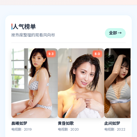
人气榜单
全部 →
按热度整理的观看风向标
9.3
8.0
晨曦如梦
黄昏如歌
此间如梦
电视剧
·
2019
电视剧
·
2020
电视剧
·
2022