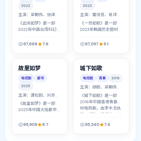
2022
2023
主演：
梁朝伟、张译、
主演：
雷佳音、易烊千
刘德华、桂纶镁
玺、金惠秀、朴宝剑
《此间如梦》是一部
《一世如歌》是一部
2022年中国台湾科幻题
2023年韩国历史题材电
材电视剧，由刘江执
视剧，由金元锡执导，
导，梁朝伟、张译、刘
雷佳音、易烊千玺、金
97,666
7.6
97,097
9.1
德华等主演。卧底与追
惠秀等主演。青春群像
44分钟/集
45分钟/集
缉双线并进，信任与背
各自奔赴理想，友情与
叛只在一线之间，以人
梦想同样珍贵，以人物
中国
中国
热播
4K
物成长与情感纠葛为主
成长与情感纠葛为主线
故里如梦
城下如歌
线推进叙事。剧情...
推进叙事。情感...
电视剧
都市
电视剧
青春
2016
2025
主演：
胡歌、梁朝伟、
刘德华、易烊千玺
主演：
谭松韵、刘亦
《城下如歌》是一部
菲、黄渤、宋轶
2016年中国香港青春题
《故里如梦》是一部
材电视剧，由李木戈执
2025年中国大陆都市题
导，胡歌、梁朝伟、刘
材电视剧，由沈严执
德华等主演。一场意外
导，谭松韵、刘亦菲、
95,909
8.7
95,340
7.4
打破了原本平静的生
黄渤等主演。宫廷内外
活，主人公被迫踏上自
暗流涌动，一个决定往
我救赎之路，以人物成