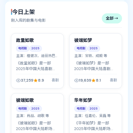
往牵动全局命运，以人
长与情感纠葛为主...
物成长与情感纠葛为主
今日上架
线推进叙事。服化...
全部 →
刚入库的剧集与电影
54:13
54:13
中国
中国
臻彩画质
高分
故里如歌
彼端如梦
电视剧
2025
电视剧
2025
主演：
檀健次、迪丽热巴
主演：
宋轶、成毅 等
等
《故里如歌》是一部
《彼端如梦》是一部
2025年中国大陆喜剧题
2025年中国大陆喜剧题
材电视剧，由毛卫宁执
材电视剧，由正午阳光执
导，檀健次、迪丽热巴、
导，宋轶、成毅、吴磊等
37,259
8.9
19,639
8.1
喜剧
喜剧
沈腾等主演。宫廷内外暗
主演。宫廷内外暗流涌
49:03
49:03
流涌动，一个决定往往牵
动，一个决定往往牵动全
动全局命运，以人...
局命运，以人物成...
中国
中国
热播
完结
彼端如歌
华年如梦
电视剧
2025
电视剧
2025
主演：
肖战、胡歌 等
主演：
任嘉伦、吴磊 等
《彼端如歌》是一部
《华年如梦》是一部
2025年中国大陆职场题
2025年中国大陆职场题