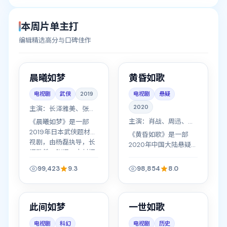
本周片单主打
编辑精选高分与口碑佳作
53分钟/集
54分钟/集
中国
日本
高分
晨曦如梦
黄昏如歌
高清中字
电视剧
武侠
2019
电视剧
悬疑
2020
主演：
长泽雅美、张
译、木村拓哉、绫野刚
主演：
肖战、周迅、吴
《晨曦如梦》是一部
磊、张译
2019年日本武侠题材电
《黄昏如歌》是一部
视剧，由杨磊执导，长
2020年中国大陆悬疑
泽雅美、张译、木村拓
题材电视剧，由王家卫
哉等主演。职场与感情
执导，肖战、周迅、吴
99,423
9.3
98,854
8.0
的拉扯中，每个人都要
磊等主演。家族兴衰与
41分钟/集
42分钟/集
为自己的选择付出代
儿女情长交织，权谋与
价，以人物成长与情感
真心同样惊心动魄，以
纠葛为主线推进叙...
中国
韩国
连载中
完结
人物成长与情感纠葛为
此间如梦
一世如歌
主线推进叙事。支...
电视剧
科幻
电视剧
历史